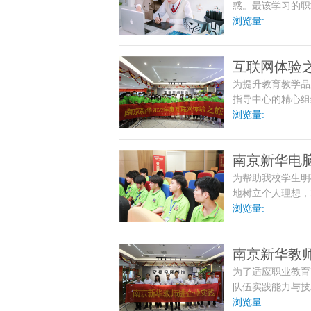
惑。最该学习的职
浏览量:
互联网体验
为提升教育教学品
指导中心的精心组
合作单位——北京
浏览量:
企业文化、工作环
南京新华电
为帮助我校学生明
美收官
地树立个人理想，
二届职业生涯规划
浏览量:
南京新华教
为了适应职业教育
队伍实践能力与技
京新华电脑专修学
浏览量: