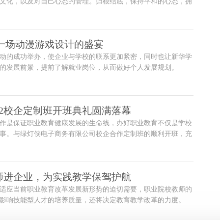
文化，以及对自己心态的管理。归根结底，保持平和的心态，拥
工作中学会做减法，才能有效集中自己的注意力，做好工作。
|一场动漫游戏设计的盛宴
动的成功举办，使企业与学校的联系更加紧密，同时也让新华学
的发展前景，提前了解就业岗位，从而做好个人发展规划。
22校企定制班开班典礼圆满落幕
作是保证职业教育健康发展的生命线，办好职业教育不仅是学校
事。与绿灯侠电子商务有限公司校企合作定制班的顺利开班，充
战略合作，为企业培养输送实用综合性人才所做的种种积极有益
师进企业，为实践教学保驾护航
适应当前职业教育改革发展新形势的迫切需要，职业院校教师的
影响技能型人才的培养质量，还将决定教育教学改革的力度。