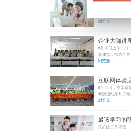
“五步法”
一份用心制作的简
位匹配度和求职诚
看看吧！
浏览量:
企业大咖讲
8月16日上午九
享课堂，报告厅座
块——“企业大咖
浏览量:
班互联网应用专业
司企业负责人担任
互联网体验之
8月11日，由南
参观活动顺利开展
班互联网应用专业
浏览量:
最该学习的
良好的工作习惯，