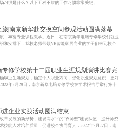
场习惯是什么？以下五种不错的工作习惯非常关键。
之旅|南京新华赴交换空间参观活动圆满落幕
质，丰富专业课程教学。近日，在南京新华电脑专修学校创就业
织和安排下，我校老师带领VR智能家居专业的学子们来到校企
交换空间装饰有限公司进行参观学习，身临其境感受就业单位的
境以及工作氛围。
脑专修学校第十二届职业生涯规划演讲比赛完
确职业生涯规划，确定个人职业方向，强化职业规划意识，更好
2022年7月29日，南京新华电脑专修学校在学术报告厅举行第十
演讲大赛。
师进企业实践活动圆满结束
改革发展的新形势，建设高水平的“双师型”建设队伍，提升师资
术技能人才培养质量，促进校企协同育人，2022年7月27日，南
校组织开展教师进企业活动，安排专业教师深入北京交换空间装