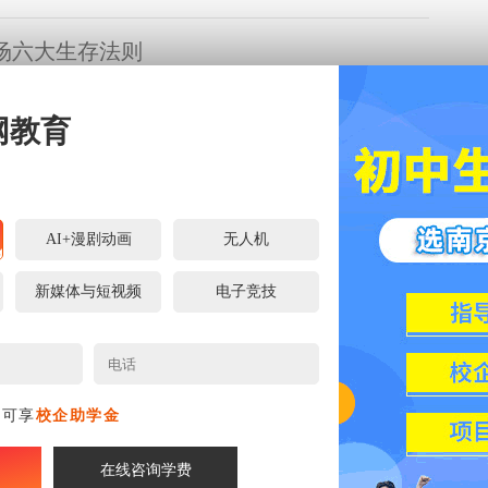
场六大生存法则
一门大学问，需要慢慢积累经验，才能不断成长。
网教育
涯规划第一步：认识你自己
苏格拉底告诫世人的一句醒世箴言，而学校就是我们认识自我最重
AI+漫剧动画
无人机
我们不能强求一毕业从事的工作都是自己喜欢且擅长的领域，但
认识自我对我们的职业发展是有很大益处的。
新媒体与短视频
电子竞技
必须避免的5个雷区
学都要去面对的事，最重要的就是向面试官展示最优秀的自己。
定要注意避免以下5个雷区。
名可享
校企助学金
在线咨询学费