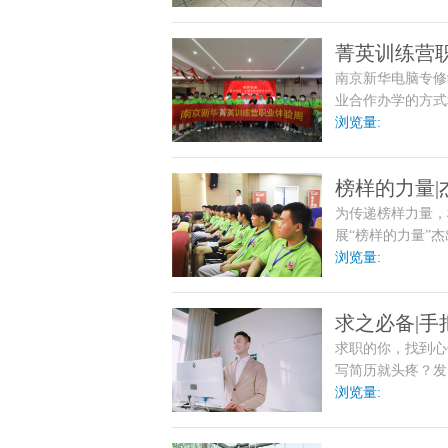
饰有限公司进行实
学和企业岗位需求
菁英训练营
南京新华电脑专修
落幕
业合作办学的方式
浏览量:
榜样的力量
为传递榜样力量，
展“榜样的力量”
浏览量:
求之必备|手
求职的你，找到心
写简历就头疼？发
浏览量: