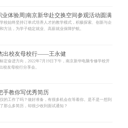
践锻炼，以提升自身技术水平，反哺职业教育教学，实现校内教
无缝对接。
职业体验周|南京新华赴交换空间参观活动圆满
学校始终坚持订单式培养人才的教学模式，积极探索、创新与企
和方法，为学子稳定就业、高薪就业保障护航。
|杰出校友母校行——王永健
标定奋进方向，2022年7月19日下午，南京新华电脑专修学校开
杰出校友母校行分享会。
把手教你写优秀简历​
仪的工作了吗？做好准备，有很多机会在等着你。是不是一想到
了那么多简历，却很少收到面试通知？