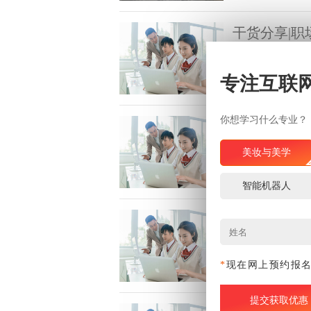
干货分享|职
职场的为人处世是
浏览量:
专注互联
你想学习什么专业？
做好职业生
“认识你自己”是
美妆与美学
要而适宜的阶段。
是越早、越深刻地
浏览量:
智能机器人
面试过程中
求职面试是每个同
在面试过程中，一
*
现在网上预约报
浏览量: