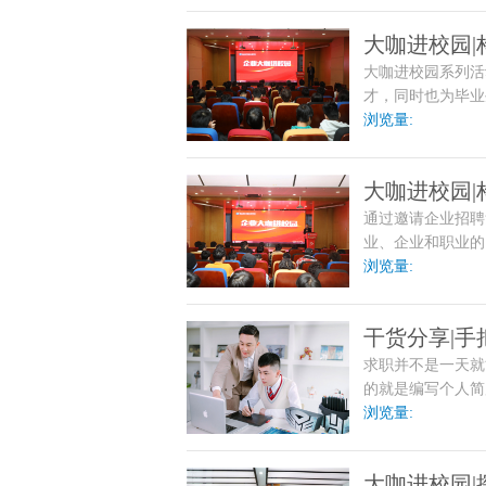
大咖进校园
大咖进校园系列活
才，同时也为毕业
浏览量:
大咖进校园|
通过邀请企业招聘
业、企业和职业的
动，为企业节省了
浏览量:
成了三方共赢的局
干货分享|手
求职并不是一天就
的就是编写个人简
而获得求职成功的
浏览量:
大咖进校园