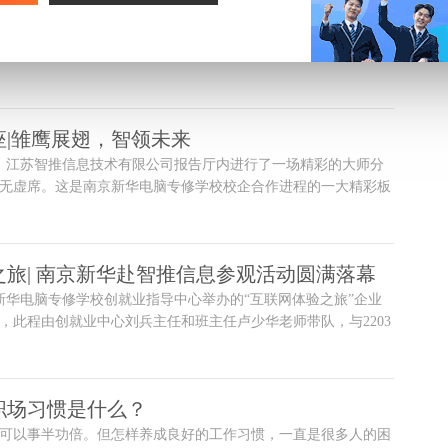
实用教程，让你的简历更加出彩
历，是获得心仪工作面试机会的敲门砖，也是向用人单位展示岗
意的最好工具。简历如何制作才能出彩，下面就跟着小编一起来
座|雏鹰展翅，智领未来
时，江苏智推信息技术有限公司报告厅内进行了一场精彩的大师分
无虚席。这是南京新华电脑专修学校校企合作进程的一大精彩板
讲座”活动，本期活动由南京新华创就业指导中心牵头，带领2203
的南新学子深入企业，并特别邀请到了江苏智推信息技术有限公
讲师，让南新学子们近距离感受大师风采。
旅| 南京新华赴智推信息参观活动圆满落幕
京新华电脑专修学校创就业指导中心举办的“互联网体验之旅”企业
，此程由创就业中心刘兵主任和班主任卢少华老师带队，与2203
的南新学子一同前往江苏智推信息技术有限公司进行参观学习。
职场习惯是什么？
可以事半功倍。但怎样养成良好的工作习惯，一直是很多人的困