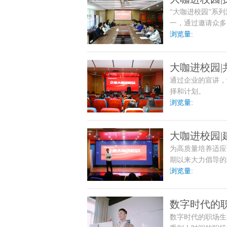
“大咖进校园”系
一，通过邀请众多
校企合作，深化教
浏览量:
大咖进校园|
通过企业的宣讲，
择和计划。
浏览量:
大咖进校园
为高质量培养适应
期以来大力倡导的
更深层次开展全方
浏览量:
升。
数字时代的
数字时代的职场生