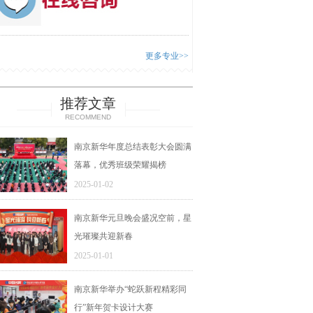
更多专业>>
推荐文章
RECOMMEND
南京新华年度总结表彰大会圆满
落幕，优秀班级荣耀揭榜
2025-01-02
南京新华元旦晚会盛况空前，星
光璀璨共迎新春
2025-01-01
南京新华举办“蛇跃新程精彩同
行”新年贺卡设计大赛